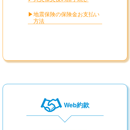
地震保険の保険金お支払い
方法
Web約款
—-Ｖ—-