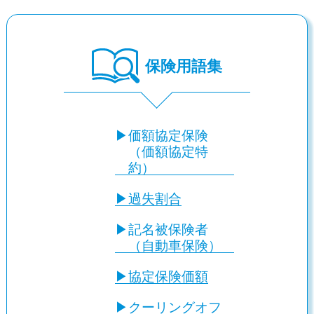
保険用語集
—-Ｖ—-
価額協定保険
（価額協定特
約）
過失割合
記名被保険者
（自動車保険）
協定保険価額
クーリングオフ