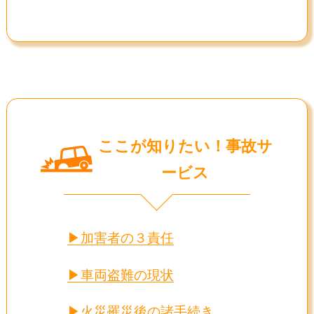
ここが知りたい！事故サ
ービス
—-Ｖ—-
加害者の３責任
車両盗難の現状
火災罹災後の諸手続き