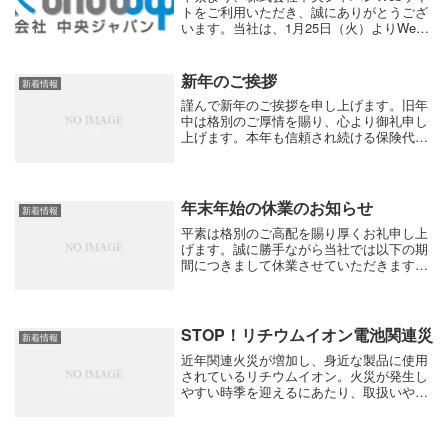
トをご利用いただき、誠にありがとうござ
います。当社は、1月25日（火）よりWeb
サイトをリニューアルいたしましたので、
お知らせいたします。これからも、コンテ
ンツの充実を図るとともに、情報をタイム
新年のご挨拶
新着情報
リーに...
謹んで新年のご挨拶を申し上げます。旧年
中は格別のご厚情を賜り、心より御礼申し
上げます。本年も信頼され続ける保険代理
店であることを目指してまいります。お気
軽にご相談ください。本年も変わらぬご愛
顧を賜りますよう何卒宜しくお願い申し上
げます。
年末年始の休業のお知らせ
新着情報
平素は格別のご高配を賜り厚くお礼申し上
げます。誠に勝手ながら当社では以下の期
間につきまして休業させていただきます。
ご不便をお掛け致しますがよろしくお願い
申し上げます。【年末年始休業期間】2024
年12月28日(土)～2025年1月5日(日)...
STOP！リチウムイオン電池関連災
新着情報
近年関連火災が増加し、身近な製品に使用
されているリチウムイオン。火災が発生し
やすい時季を迎えるにあたり、取扱いや万
が一発火した場合の対処方法について、改
めて確認しましょう。