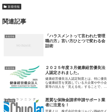
新着情報
関連記事
「ハラスメントって言われた管理
新着情報
職の方」言い方ひとつで変わる会
話術
２０２５年度３月健康経営優良法
新着情報
人認定されました。
健康経営優良法人認定制度とは、特に優良
な健康経営を実践している大企業や中小企
業等の法人を「見える化」することで、従
業員や求職者、関係企業や金融機関などか
ら評価を受けることができる環境を整備す
ることを目的に、2016年度に経済産業省が
悪質な保険金請求申請サポート業
新着情報
創設した...
者に注意を！
平素より、株式会社中央ジャパンWebサイ