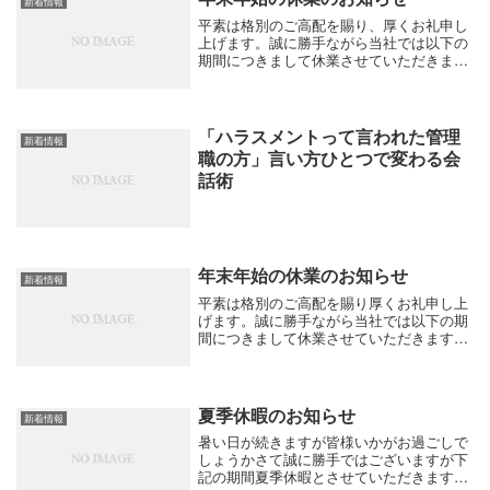
新着情報
平素は格別のご高配を賜り、厚くお礼申し
上げます。誠に勝手ながら当社では以下の
期間につきまして休業させていただきま
す。ご不便をお掛け致しますがよろしくお
願い申し上げます。【年末年始休業期間】
2025年12月27日（土）〜2026年1月5日
（月...
「ハラスメントって言われた管理
新着情報
職の方」言い方ひとつで変わる会
話術
年末年始の休業のお知らせ
新着情報
平素は格別のご高配を賜り厚くお礼申し上
げます。誠に勝手ながら当社では以下の期
間につきまして休業させていただきます。
ご不便をお掛け致しますがよろしくお願い
申し上げます。【年末年始休業期間】2024
年12月28日(土)～2025年1月5日(日)...
夏季休暇のお知らせ
新着情報
暑い日が続きますが皆様いかがお過ごしで
しょうかさて誠に勝手ではございますが下
記の期間夏季休暇とさせていただきます。