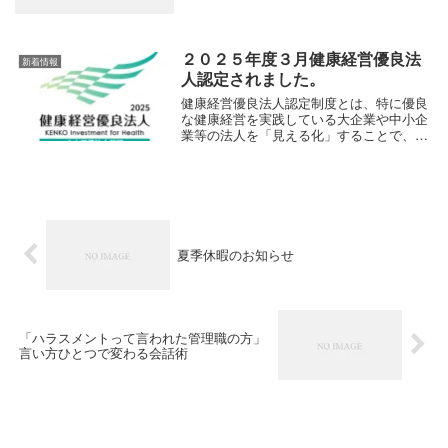
8月13日〜8月17日休業明けの営業開始は8
月18日(月)からとなります。
２０２５年度３月健康経営優良法
新着情報
人認定されました。
健康経営優良法人認定制度とは、特に優良
な健康経営を実践している大企業や中小企
業等の法人を「見える化」することで、従
業員や求職者、関係企業や金融機関などか
ら評価を受けることができる環境を整備す
ることを目的に、2016年度に経済産業省が
創設した...
夏季休暇のお知らせ
「ハラスメントって言われた管理職の方」
言い方ひとつで変わる会話術