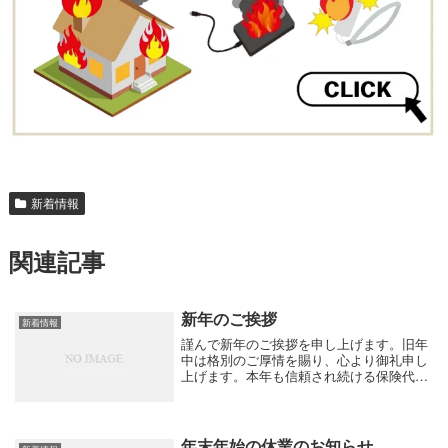
新着情報
関連記事
新年のご挨拶
新着情報
謹んで新年のご挨拶を申し上げます。旧年
中は格別のご厚情を賜り、心より御礼申し
上げます。本年も信頼され続ける保険代理
店であることを目指してまいります。お気
軽にご相談ください。本年も変わらぬご愛
顧を賜りますよう何卒宜しくお願い申し上
げます。
年末年始の休業のお知らせ