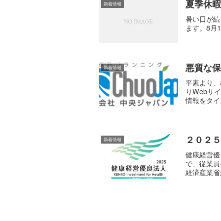
夏季休
新着情報
暑い日が続
ます。8月
悪質な
新着情報
平素より、
りWebサ
情報をタイム
２０２
新着情報
健康経営優
で、従業員
経済産業省が