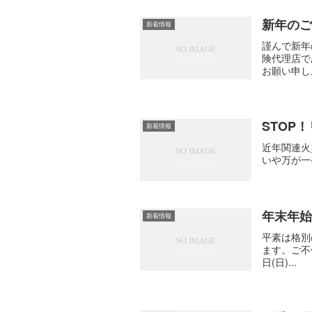
新年の
新着情報
謹んで新年
険代理店で
お願い申し
STOP
新着情報
近年関連火
いや万が一
年末年
新着情報
平素は格別
ます。ご不
日(日)...