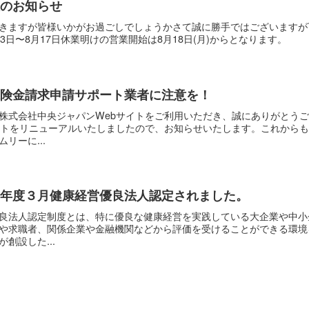
暇のお知らせ
きますが皆様いかがお過ごしでしょうかさて誠に勝手ではございますが
13日〜8月17日休業明けの営業開始は8月18日(月)からとなります。
保険金請求申請サポート業者に注意を！
株式会社中央ジャパンWebサイトをご利用いただき、誠にありがとうご
イトをリニューアルいたしましたので、お知らせいたします。これから
リーに...
５年度３月健康経営優良法人認定されました。
良法人認定制度とは、特に優良な健康経営を実践している大企業や中小
や求職者、関係企業や金融機関などから評価を受けることができる環境を
創設した...