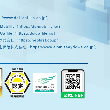
://www.dai-ichi-life.co.jp/
）
obility（
https://ds-mobility.jp/
）
arlife（
https://ds-carlife.jp/
）
株式会社（
https://neofirst.co.jp/
）
損害保険株式会社（
https://www.aioinissaydowa.co.jp/
）